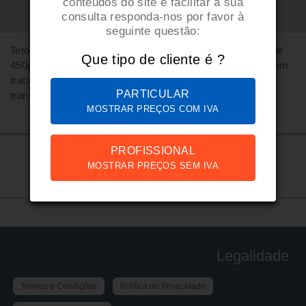
conteúdos do site e facilitar a sua
consulta responda-nos por favor à
seguinte questão:
Tetos para tendas PRO e PREMIUM em lona poliéster de
Que tipo de cliente é ?
450gs/m2, 100% impermeáveis e resistentes aos UV, com
tratamento interior resistente ao fogo. Dobrável, fácil de
PARTICULAR
transportar, vem com saco de arrumação incluído.
MOSTRAR PREÇOS COM IVA
PROFISSIONAL
MOSTRAR PREÇOS SEM IVA
Legalidade
Termos e Condições
Política de Privacidade