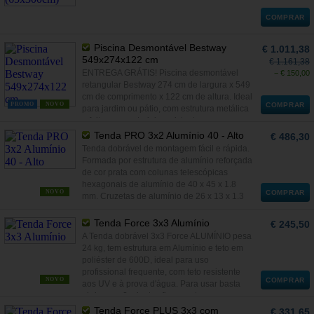
COMPRAR
Piscina Desmontável Bestway
€ 1.011,38
549x274x122 cm
€ 1.161,38
ENTREGA GRÁTIS! Piscina desmontável
− € 150,00
retangular Bestway 274 cm de largura x 549
cm de comprimento x 122 cm de altura. Ideal
PROMO
NOVO
COMPRAR
para jardim ou pátio, com estrutura metálica
e feito com materiais resistentes.
Tenda PRO 3x2 Alumínio 40 - Alto
€ 486,30
Tenda dobrável de montagem fácil e rápida.
Formada por estrutura de alumínio reforçada
de cor prata com colunas telescópicas
hexagonais de alumínio de 40 x 45 x 1.8
NOVO
COMPRAR
mm. Cruzetas de alumínio de 26 x 13 x 1.3
mm.
Tenda Force 3x3 Alumínio
€ 245,50
A Tenda dobrável 3x3 Force ALUMÍNIO pesa
24 kg, tem estrutura em Alumínio e teto em
poliéster de 600D, ideal para uso
profissional frequente, com teto resistente
NOVO
COMPRAR
aos UV e à prova d'água. Para usar basta
abrir e em 2 minutos fica pronta a usar.
Tenda Force PLUS 3x3 com
€ 331,65