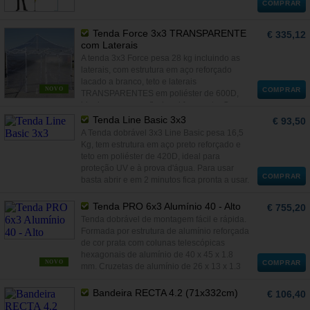
COMPRAR
Tenda Force 3x3 TRANSPARENTE
€ 335,12
com Laterais
A tenda 3x3 Force pesa 28 kg incluindo as
laterais, com estrutura em aço reforçado
lacado a branco, teto e laterais
NOVO
COMPRAR
TRANSPARENTES em poliéster de 600D,
ideal para uso profissional frequente. Graças
à sua estrutura articulada, fica pronta a usar
Tenda Line Basic 3x3
€ 93,50
em 2 minutos não necessitando de
A Tenda dobrável 3x3 Line Basic pesa 16,5
montagem.
Kg, tem estrutura em aço preto reforçado e
teto em poliéster de 420D, ideal para
proteção UV e à prova d'água. Para usar
COMPRAR
basta abrir e em 2 minutos fica pronta a usar.
Tenda PRO 6x3 Alumínio 40 - Alto
€ 755,20
Tenda dobrável de montagem fácil e rápida.
Formada por estrutura de alumínio reforçada
de cor prata com colunas telescópicas
hexagonais de alumínio de 40 x 45 x 1.8
NOVO
COMPRAR
mm. Cruzetas de alumínio de 26 x 13 x 1.3
mm.
Bandeira RECTA 4.2 (71x332cm)
€ 106,40