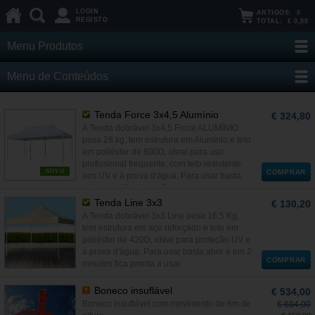
LOGIN
ARTIGOS:
0
REGISTO
TOTAL:
€ 0,00
Menu Produtos
Menu de Conteúdos
Tenda Force 3x4,5 Alumínio
€ 324,80
A Tenda dobrável 3x4,5 Force ALUMÍNIO
pesa 28 kg, tem estrutura em Alumínio e teto
em poliéster de 600D, ideal para uso
profissional frequente, com teto resistente
NOVO
COMPRAR
aos UV e à prova d'água. Para usar basta
abrir e em 2 minutos fica pronta a usar.
Tenda Line 3x3
€ 130,20
A Tenda dobrável 3x3 Line pesa 16,5 Kg,
tem estrutura em aço reforçado e teto em
poliéster de 420D, ideal para proteção UV e
à prova d'água. Para usar basta abrir e em 2
COMPRAR
minutos fica pronta a usar.
Boneco insuflável
€ 534,00
Boneco insuflável com movimento de 6m de
€ 684,00