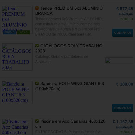
Tenda PREMIUM 6x3 ALUMÍNIO
€ 577,49
BRANCA
€ 679,40
Tenda dobrável 6x3 Premium ALUMÍNIO,
− € 101,91
com estrutura em Alumínio, com pernas
hexagonais de 40mm e teto em poliéster
PROMO
NOVO
COMPRAR
BRANCO de 700D, ideal para uso
profissional frequente, com teto resistente
aos UV e à prova d'água
CATÁLOGOS ROLY TRABALHO
2023
Catálogo Geral e por Setores de
Atividade.
Bandeira POLE WING GIANT 6.3
€ 180,00
(100x520cm)
COMPRAR
Piscina em Aço Canarias 460x120
€ 1.167,35
cm
€ 1.367,35
ENTREGA GRÁTIS! Piscina desmontável
− € 200,00