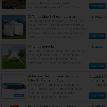
a preto e teto em poliéster de 420D.
COMPRAR
Fechada mede apenas 1,20m x 0,16m x
0,16m e cabe facilmente em qualquer
viatura.
Tenda Line 3x3 com Laterais
€ 256,75
A tenda dobrável Line 3x3 KIT COMPLETO
inclui 3 laterais + 1 porta para fechar total ou
parcialmente. A estrutura é em aço reforçado
lacado a branco e as lonas em poliéster de
COMPRAR
420D, impermeáveis e resistentes aos UV.
Tenda pérgola
€ 323,20
Uma tenda pérgula que oferece maior área
de proteção contra o sol. É certamente a
escolha perfeita para festas, reuniões,
churrascos, ou quaisquer outras ocasiões.
COMPRAR
Piscina Desmontável Redonda
€ 1.269,90
Ultra XTR 7,32m x 1,32m
€ 1.419,90
ENTREGA GRÁTIS! Relaxe como nunca
− € 150,00
antes graças à nova Piscina Desmontável
redonda 732x132 cm da Intex! Uma
PROMO
COMPRAR
excelente opção para um novo e
inesquecível verão!
Tenda Line 3x2 com Laterais
€ 256,75