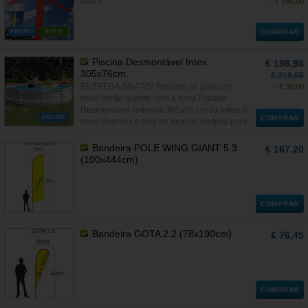
altura
− € 150,00
PROMO
NOVO
COMPRAR
Piscina Desmontável Intex
€ 186,98
305x76cm.
€ 216,98
ENTREGA GRÁTIS! Prepare-se para um
− € 30,00
novo Verão quente com a nova Piscina
Desmontável redonda 305x76 cm da Intex! A
PROMO
COMPRAR
mais divertida e fácil de montar, perfeita para
o seu pequeno jardim ou quintal!
Bandeira POLE WING GIANT 5.3
€ 167,20
(100x444cm)
COMPRAR
Bandeira GOTA 2.2 (78x190cm)
€ 76,45
COMPRAR