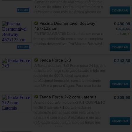
Canarias circular de 460 cm de diâmetro e
120 cm de altura. Obtém um jardim único e
PROMO
COMPRAR
refrescante com esta fantástica piscina de
grande qualidade.
Piscina Desmontável Bestway
€ 486,99
457x122 cm
€ 516,99
ENTREGA GRÁTIS! Desfrute de um novo e
− € 30,00
inesquecível Verão com a nova e completa
piscina desmontável Pro Max da Bestway!
PROMO
COMPRAR
Tenda Force 3x3
€ 243,30
A Tenda dobrável 3x3 Force pesa 24 kg, tem
estrutura em aço reforçado lacado e teto em
poliéster de 600D, ideal para uso
profissional frequente, com teto resistente
COMPRAR
aos UV e à prova d'água. Para usar basta
abrir e em 2 minutos fica pronta a usar.
Tenda Force 2x2 com Laterais
€ 309,90
A tenda dobrável Force 2x2 KIT COMPLETO
inclui 3 laterais + 1 porta e fecha-se
totalmente por adesão com velcros entre
laterais e com o teto. A estrutura é em aço
COMPRAR
reforçado lacado a branco e as lonas em
poliéster de 600D.