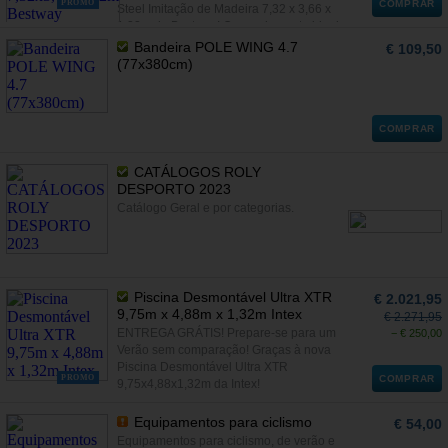
PROMO
COMPRAR
Steel Imitação de Madeira 7,32 x 3,66 x
1,22m da Bestway! O complemento ideal
para o seu jardim neste Verão!
Bandeira POLE WING 4.7
€ 109,50
(77x380cm)
COMPRAR
CATÁLOGOS ROLY
DESPORTO 2023
Catálogo Geral e por categorias.
Piscina Desmontável Ultra XTR
€ 2.021,95
9,75m x 4,88m x 1,32m Intex
€ 2.271,95
ENTREGA GRÁTIS! Prepare-se para um
− € 250,00
Verão sem comparação! Graças à nova
Piscina Desmontável Ultra XTR
PROMO
COMPRAR
9,75x4,88x1,32m da Intex!
Equipamentos para ciclismo
€ 54,00
Equipamentos para ciclismo, de verão e