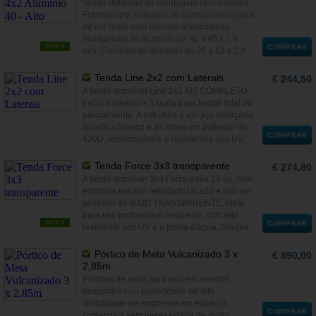
Tenda dobrável de montagem fácil e rápida.
Formada por estrutura de alumínio reforçada
de cor prata com colunas telescópicas
hexagonais de alumínio de 40 x 45 x 1.8
NOVO
COMPRAR
mm. Cruzetas de alumínio de 26 x 13 x 1.3
mm.
Tenda Line 2x2 com Laterais
€ 244,50
A tenda dobrável Line 2x2 KIT COMPLETO
inclui 3 laterais + 1 porta para fechar total ou
parcialmente. A estrutura é em aço reforçado
lacado a branco e as lonas em poliéster de
COMPRAR
420D, impermeáveis e resistentes aos UV.
Graças à sua estrutura articulada, fica pronta
a usar em 2 minutos não necessitando de
Tenda Force 3x3 transparente
€ 274,80
montagem.
A tenda dobrável 3x3 Force pesa 24 kg, com
estrutura em aço reforçado lacado e teto em
poliéster de 600D TRANSPARENTE, ideal
para uso profissional frequente, com teto
NOVO
COMPRAR
resistente aos UV e à prova d'água. Graças
à sua estrutura articulada, fica pronta a usar
em 2 minutos não necessitando de
Pórtico de Meta Vulcanizado 3 x
€ 890,00
montagem. Adaptável a qualquer situação
2,85m
imaginável, as tendas dobráveis Force são
Pórticos de meta para uso em eventos
ideais para uso profissional frequente em
desportivos ou publicidade de alta
eventos desportivos, atividades comerciais,
visibilidade de empresas em espaços
jardim, zona de praia ou eventos como
COMPRAR
comerciais sem necessidade de motor.