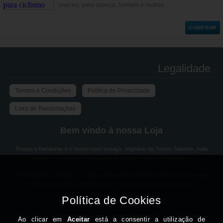
inverno, para criança, homem e mulher.
COMPRAR
Legalidade
Termos e Condições
Política de Privacidade
Livro de Reclamações
Bem vindo à nossa Loja
Tendas e Bandeiras é o nosso novo espaço, originário da Temos Talentos, mais
moderno e com maior variedade de artigos para o que necessita.
Estampamos ideias!
é o nosso lema porque podemos "dar vida" à sua ideia
em quase todos os nossos artigos com estampagens à sua imagem.
Fale-nos sobre a sua ideia e a solução aparece.
Estamos aqui para si