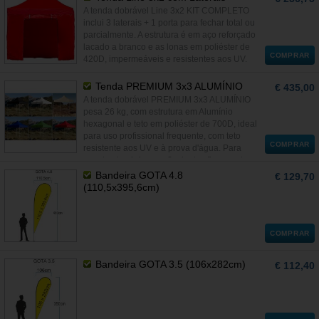
A tenda dobrável Line 3x2 KIT COMPLETO
inclui 3 laterais + 1 porta para fechar total ou
parcialmente. A estrutura é em aço reforçado
lacado a branco e as lonas em poliéster de
COMPRAR
420D, impermeáveis e resistentes aos UV.
Tenda PREMIUM 3x3 ALUMÍNIO
€ 435,00
A tenda dobrável PREMIUM 3x3 ALUMÍNIO
pesa 26 kg, com estrutura em Alumínio
hexagonal e teto em poliéster de 700D, ideal
para uso profissional frequente, com teto
COMPRAR
resistente aos UV e à prova d'água. Para
usar basta abrir e em 2 minutos fica pronta a
usar.
Bandeira GOTA 4.8
€ 129,70
(110,5x395,6cm)
COMPRAR
Bandeira GOTA 3.5 (106x282cm)
€ 112,40