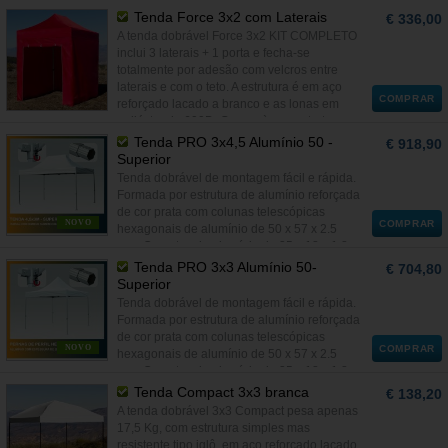
Tenda Force 3x2 com Laterais
€ 336,00
A tenda dobrável Force 3x2 KIT COMPLETO
inclui 3 laterais + 1 porta e fecha-se
totalmente por adesão com velcros entre
laterais e com o teto. A estrutura é em aço
COMPRAR
reforçado lacado a branco e as lonas em
poliéster de 600D. Graças à sua estrutura
articulada, fica pronta a usar em 2 minutos
Tenda PRO 3x4,5 Alumínio 50 -
€ 918,90
não necessitando de montagem.
Superior
Tenda dobrável de montagem fácil e rápida.
Formada por estrutura de alumínio reforçada
de cor prata com colunas telescópicas
NOVO
COMPRAR
hexagonais de alumínio de 50 x 57 x 2.5
mm. Cruzetas de alumínio de 35 x 18 x 1.8
mm.
Tenda PRO 3x3 Alumínio 50-
€ 704,80
Superior
Tenda dobrável de montagem fácil e rápida.
Formada por estrutura de alumínio reforçada
de cor prata com colunas telescópicas
NOVO
COMPRAR
hexagonais de alumínio de 50 x 57 x 2.5
mm. Cruzetas de alumínio de 35 x 18 x 1.8
mm.
Tenda Compact 3x3 branca
€ 138,20
A tenda dobrável 3x3 Compact pesa apenas
17,5 Kg, com estrutura simples mas
resistente tipo iglô, em aço reforçado lacado