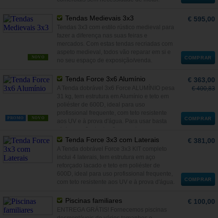
aniversários, batizados e casamentos.
Tendas Medievais 3x3
€ 595,00
Tendas 3x3 com estilo rústico medieval para
fazer a diferença nas suas feiras e
mercados. Com estas tendas recriadas com
aspeto medieval, todos vão reparar em si e
NOVO
COMPRAR
no seu espaço de exposição/venda.
Tenda Force 3x6 Alumínio
€ 363,00
A Tenda dobrável 3x6 Force ALUMÍNIO pesa
€ 400,83
31 kg, tem estrutura em Alumínio e teto em
poliéster de 600D, ideal para uso
profissional frequente, com teto resistente
PROMO
NOVO
COMPRAR
aos UV e à prova d'água. Para usar basta
abrir e em 2 minutos fica pronta a usar.
Tenda Force 3x3 com Laterais
€ 381,00
A Tenda dobrável Force 3x3 KIT completo
inclui 4 laterais, tem estrutura em aço
reforçado lacado e teto em poliéster de
600D, ideal para uso profissional frequente,
COMPRAR
com teto resistente aos UV e à prova d'água.
Piscinas familiares
€ 100,00
ENTREGA GRÁTIS! Fornecemos piscinas