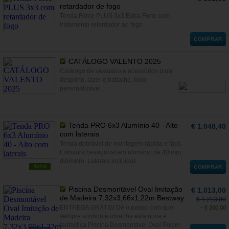
retardador de fogo
Tenda Force PLUS 3x3 Extra-Forte com
tratamento retardador ao fogo
COMPRAR
CATÁLOGO VALENTO 2025
Catálogo de vestuário e acessórios para
desporto, lazer e trabalho, todo
personalizável.
Tenda PRO 6x3 Alumínio 40 - Alto
€ 1.048,40
com laterais
Tenda dobrável de montagem rápida e fácil.
Estrutura hexagonal em alumínio de 40 mm
diâmetro. Laterais incluídas.
NOVO
COMPRAR
Piscina Desmontável Oval Imitação
€ 1.013,00
de Madeira 7,32x3,66x1,22m Bestway
€ 1.213,00
ENTREGA GRÁTIS! Dê o passo com que
− € 200,00
sempre sonhou e obtenha esta nova e
fantástica Piscina Desmontável Oval Power