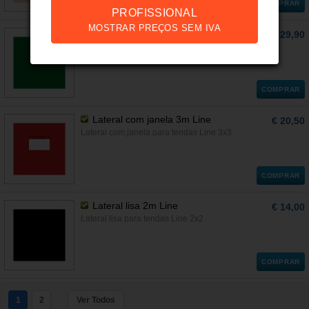
COMPRAR
PROFISSIONAL
MOSTRAR PREÇOS SEM IVA
Lateral lisa 2m Force
€ 29,90
Lateral lisa para tendas Force 2x2
COMPRAR
Lateral com janela 3m Line
€ 20,50
Lateral com janela para tendas Line 3x3
COMPRAR
Lateral lisa 2m Line
€ 14,00
Lateral lisa para tendas Line 2x2
COMPRAR
1
2
Ver Todos