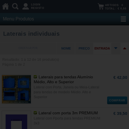
LOGIN
ARTIGOS:
0
REGISTO
TOTAL:
€ 0,00
Menu Produtos
Laterais individuais
ORDENAR POR:
NOME
PREÇO
ENTRADA
Resultado: 1 a
12
de 16 produto(s)
Página 1 de 2
Laterais para tendas Alumínio
€ 42,00
Médio, Alto e Superior
Lateral com Porta, Janela ou Meia-Lateral
para tendas de modelo Médio. Alto e
Superior
COMPRAR
Lateral com porta 3m PREMIUM
€ 39,50
Lateral com Pporta para tendas PREMIUM
3x3