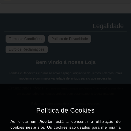
Legalidade
Termos e Condições
Política de Privacidade
Livro de Reclamações
Bem vindo à nossa Loja
Tendas e Bandeiras é o nosso novo espaço, originário da Temos Talentos, mais
moderno e com maior variedade de artigos para o que necessita.
Estampamos ideias!
é o nosso lema porque podemos "dar vida" à sua ideia
em quase todos os nossos artigos com estampagens à sua imagem.
Fale-nos sobre a sua ideia e a solução aparece.
Estamos aqui para si