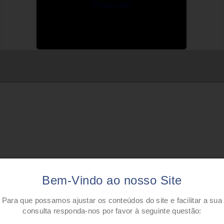
Frequente
Bem-Vindo ao nosso Site
Para que possamos ajustar os conteúdos do site e facilitar a sua
consulta responda-nos por favor à seguinte questão: