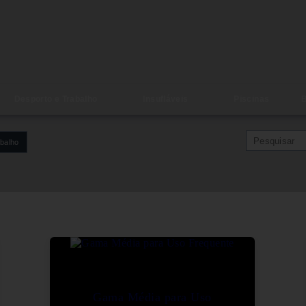
Desporto e Trabalho
Insufláveis
Piscinas
B
balho
Gama Média para Uso