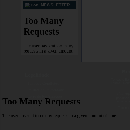
NEWSLETTER
Bem
Legalidade
Tendas e Ban
Termos e Condições
Temos Talent
Política de Privacidade
Estamp
Livro de Reclamações
podemos "
nossos a
Fale-nos