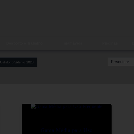
Desporto e Trabalho
Insufláveis
Piscinas
B
Catálogo Valento 2023
Gama Média para Uso