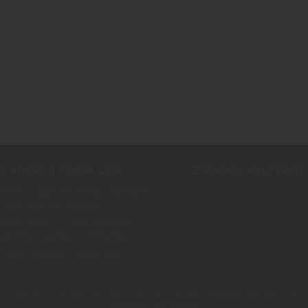
 vindo à nossa Loja
Estamos aqui para 
deiras é o nosso novo espaço, originário da
os, mais moderno e com maior variedade de
artigos para o que necessita.
amos ideias!
é o nosso lema porque
dar vida" à sua ideia em quase todos os
rtigos com estampagens à sua imagem.
 sobre a sua ideia e a solução aparece.
A estes valores deverá acrescer IVA à taxa em vigor
Copyright © TENDASEBANDEIRAS.pt 2026
Desenvolvido por Optimeios