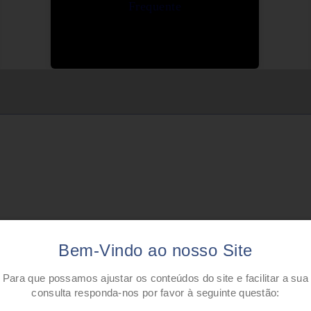
Frequente
Bem-Vindo ao nosso Site
Para que possamos ajustar os conteúdos do site e facilitar a sua
consulta responda-nos por favor à seguinte questão: