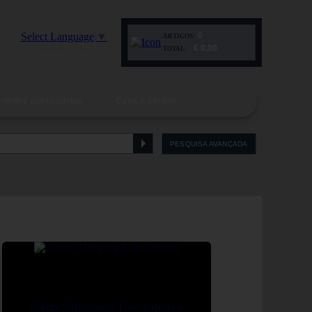
Select Language
▼
0
ARTIGOS:
€ 0,00
TOTAL:
POWERED BY GOOGLE
rindes publicitários
Casa e Jardim
PESQUISA AVANÇADA
Gama Alta para Uso Intenso