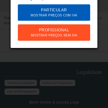
PARTICULAR
MOSTRAR PREÇOS COM IVA
Tetos para tendas Line em poliéster 420D, impermeáveis e
resistentes aos UV.
PROFISSIONAL
MOSTRAR PREÇOS SEM IVA
Legalidade
Termos e Condições
Política de Privacidade
Livro de Reclamações
Bem vindo à nossa Loja