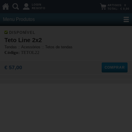
LOGIN
ARTIGOS:
0
REGISTO
TOTAL:
€ 0,00
Menu Produtos
DISPONÍVEL
Teto Line 2x2
Tendas :: Acessórios :: Tetos de tendas
Código:
TETOL22
€ 57,00
COMPRAR