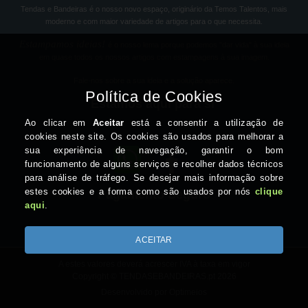
Tendas e Bandeiras é o nosso novo espaço, originário da Temos Talentos, mais
moderno e com maior variedade de artigos para o que necessita.
Estampamos ideias!
é o nosso lema porque podemos "dar vida" à sua ideia
em quase todos os nossos artigos com estampagens à sua imagem.
Fale-nos sobre a sua ideia e a solução aparece.
Estamos aqui para si
Pagamento Seguro
A estes valores deverá acrescer IVA à taxa em vigor
Copyright © TENDASEBANDEIRAS.pt 2026
Desenvolvido por Optimeios