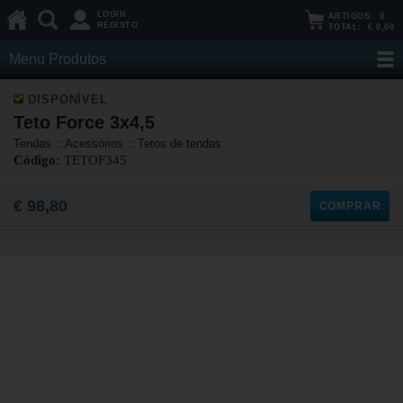
LOGIN
ARTIGOS:
0
REGISTO
TOTAL:
€ 0,00
Menu Produtos
DISPONÍVEL
Teto Force 3x4,5
Tendas :: Acessórios :: Tetos de tendas
Código:
TETOF345
€ 98,80
COMPRAR