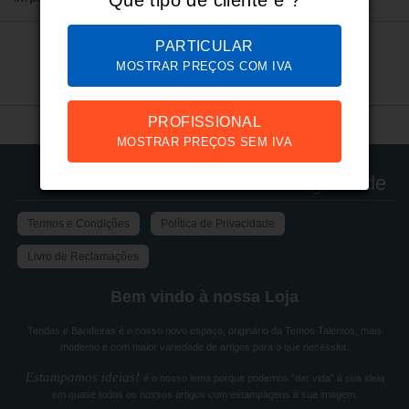
PARTICULAR
MOSTRAR PREÇOS COM IVA
PROFISSIONAL
MOSTRAR PREÇOS SEM IVA
Legalidade
Termos e Condições
Política de Privacidade
Livro de Reclamações
Bem vindo à nossa Loja
Tendas e Bandeiras é o nosso novo espaço, originário da Temos Talentos, mais
moderno e com maior variedade de artigos para o que necessita.
Estampamos ideias!
é o nosso lema porque podemos "dar vida" à sua ideia
em quase todos os nossos artigos com estampagens à sua imagem.