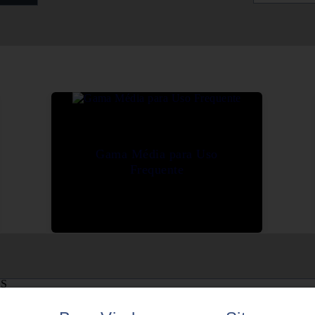
Gama Média para Uso
Frequente
S
COS