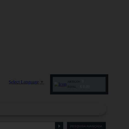
Select Language
▼
0
ARTIGOS:
€ 0,00
TOTAL:
POWERED BY GOOGLE
PESQUISA AVANÇADA