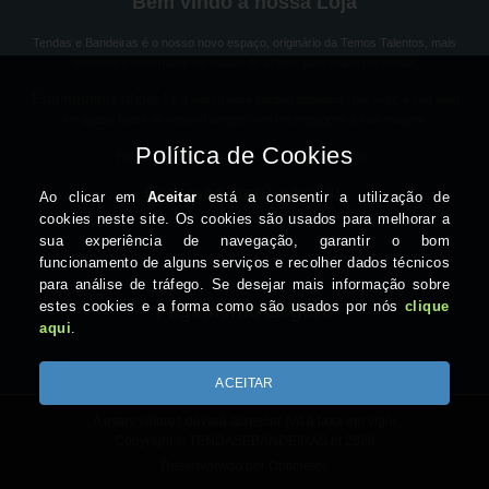
Bem vindo à nossa Loja
Tendas e Bandeiras é o nosso novo espaço, originário da Temos Talentos, mais
moderno e com maior variedade de artigos para o que necessita.
Estampamos ideias!
é o nosso lema porque podemos "dar vida" à sua ideia
em quase todos os nossos artigos com estampagens à sua imagem.
Fale-nos sobre a sua ideia e a solução aparece.
Estamos aqui para si
Pagamento Seguro
A estes valores deverá acrescer IVA à taxa em vigor
Copyright © TENDASEBANDEIRAS.pt 2026
Desenvolvido por Optimeios