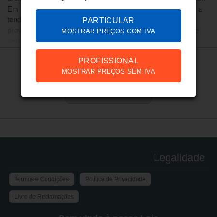
Em ambiente de vento fraco, os sacos ajudam a manter a
tenda mais estável. Não invalida que sejam tomadas
PARTICULAR
providências para reforçar a fixação ao chão em caso de
MOSTRAR PREÇOS COM IVA
vento, com cordas, esticadores ou pesos mais fortes.
PROFISSIONAL
MOSTRAR PREÇOS SEM IVA
PRODUTOS IDÊNTICOS
Legalidade
Termos e Condições
Política de Privacidade
Livro de Reclamações