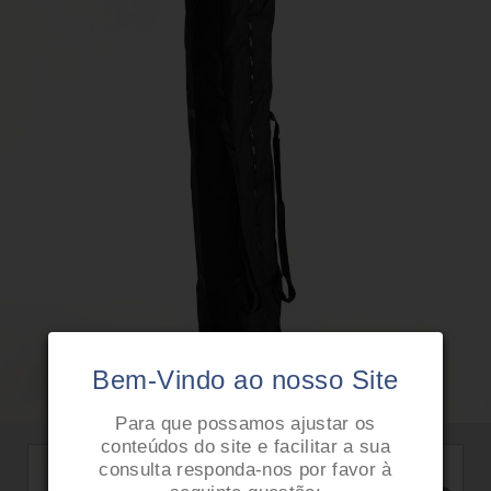
Bem-Vindo ao nosso Site
Para que possamos ajustar os
conteúdos do site e facilitar a sua
consulta responda-nos por favor à