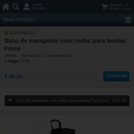
LOGIN
ARTIGOS:
0
REGISTO
TOTAL:
€ 0,00
Menu Produtos
DISPONÍVEL
Saco de transporte com rodas para tendas
Force
Tendas :: Acessórios :: Complementos
Código:
STR
€ 36,15
COMPRAR
Saco de transporte com rodas para tendas Force 6x3
€ 57,10