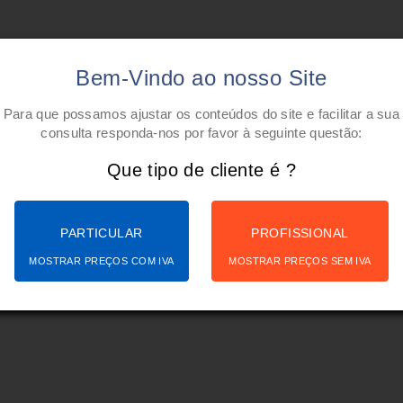
Bem-Vindo ao nosso Site
Para que possamos ajustar os conteúdos do site e facilitar a sua
consulta responda-nos por favor à seguinte questão:
Que tipo de cliente é ?
PARTICULAR
PROFISSIONAL
MOSTRAR PREÇOS COM IVA
MOSTRAR PREÇOS SEM IVA