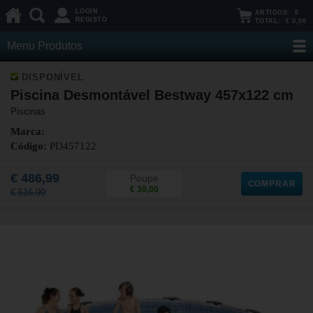
LOGIN
ARTIGOS:
0
REGISTO
TOTAL:
€ 0,00
Menu Produtos
DISPONÍVEL
Piscina Desmontável Bestway 457x122 cm
Piscinas
Marca:
Código:
PD457122
€ 486,99
Poupe
COMPRAR
€ 30,00
€ 516,99