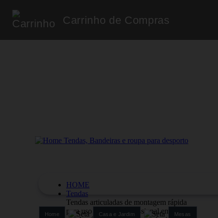
Carrinho de Compras
HOME
Tendas
Tendas articuladas de montagem rápida
para uso pessoal e profissional em aço
Home
Casa e Jardim
Mesas