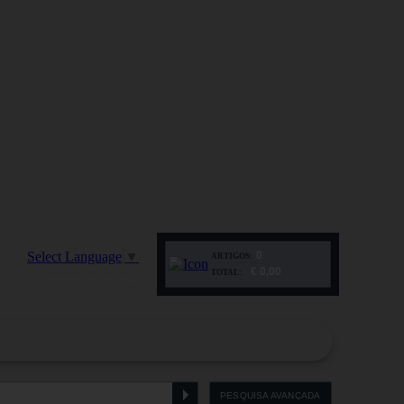
Select Language
▼
0
ARTIGOS:
€ 0,00
TOTAL:
POWERED BY GOOGLE
PESQUISA AVANÇADA