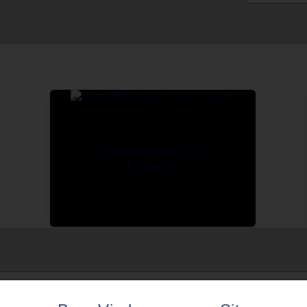
Gama Média para Uso
Frequente
COS