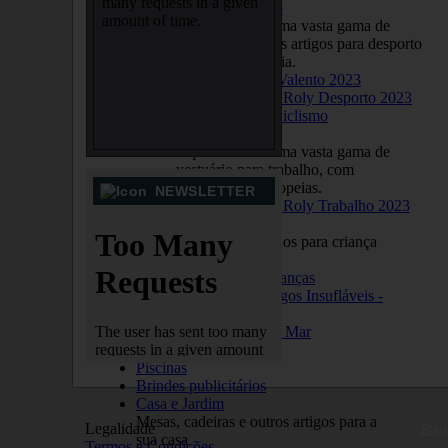
Secção Desporto
Aqui encontra uma vasta gama de
vestuário e outros artigos para desporto
ou para o dia a dia.
Catálogo Valento 2023
Catálogos Roly Desporto 2023
Triatlo e Ciclismo
Secção Trabalho
Aqui encontra uma vasta gama de
vestuário para trabalho, com
certificações europeias.
NEWSLETTER
Catálogos Roly Trabalho 2023
Insufláveis
Pórticos de meta, castelos para criança
e tendas
Castelos para crianças
Catálogo de Artigos Insufláveis -
Publicidade
Catálogo Terra e Mar
Pórticos de Meta
Piscinas
Brindes publicitários
Casa e Jardim
Mesas, cadeiras e outros artigos para a
Legalidade
Bem
sua casa
Termos e Condições