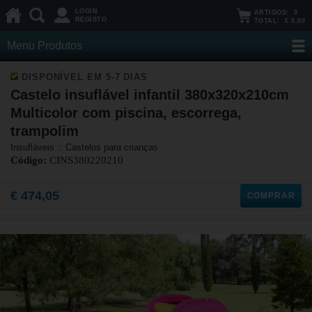
LOGIN
ARTIGOS:
0
REGISTO
TOTAL:
€ 0,00
Menu Produtos
DISPONÍVEL EM 5-7 DIAS
Castelo insuflável infantil 380x320x210cm
Multicolor com piscina, escorrega,
trampolim
Insufláveis :: Castelos para crianças
Código:
CINS380220210
€ 474,05
COMPRAR