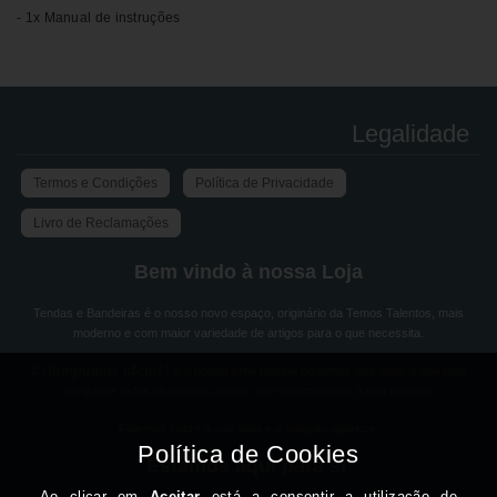
- 1x Manual de instruções
Legalidade
Termos e Condições
Política de Privacidade
Livro de Reclamações
Bem vindo à nossa Loja
Tendas e Bandeiras é o nosso novo espaço, originário da Temos Talentos, mais
moderno e com maior variedade de artigos para o que necessita.
Estampamos ideias!
é o nosso lema porque podemos "dar vida" à sua ideia
em quase todos os nossos artigos com estampagens à sua imagem.
Fale-nos sobre a sua ideia e a solução aparece.
Estamos aqui para si