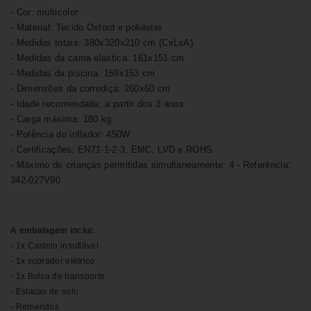
- Cor: multicolor
- Material: Tecido Oxford e poliéster
- Medidas totais: 380x320x210 cm (CxLxA)
- Medidas da cama elástica: 161x151 cm
- Medidas da piscina: 159x153 cm
- Dimensões da corrediça: 260x60 cm
- Idade recomendada: a partir dos 3 anos
- Carga máxima: 180 kg
- Potência do inflador: 450W
- Certificações: EN71-1-2-3, EMC, LVD e ROHS
- Máximo de crianças permitidas simultaneamente: 4 - Referência:
342-027V90
A embalagem inclui:
- 1x Castelo insuflável
- 1x soprador elétrico
- 1x Bolsa de transporte
- Estacas de solo
- Remendos