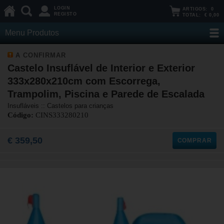
LOGIN
ARTIGOS:
0
REGISTO
TOTAL:
€ 0,00
Menu Produtos
A CONFIRMAR
Castelo Insuflável de Interior e Exterior
333x280x210cm com Escorrega,
Trampolim, Piscina e Parede de Escalada
Insufláveis :: Castelos para crianças
Código:
CINS333280210
€ 359,50
COMPRAR