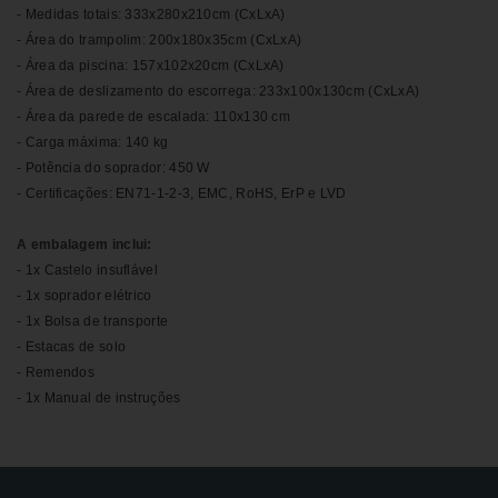
- Medidas totais: 333x280x210cm (CxLxA)
- Área do trampolim: 200x180x35cm (CxLxA)
- Área da piscina: 157x102x20cm (CxLxA)
- Área de deslizamento do escorrega: 233x100x130cm (CxLxA)
- Área da parede de escalada: 110x130 cm
- Carga máxima: 140 kg
- Potência do soprador: 450 W
- Certificações: EN71-1-2-3, EMC, RoHS, ErP e LVD
A embalagem inclui:
- 1x Castelo insuflável
- 1x soprador elétrico
- 1x Bolsa de transporte
- Estacas de solo
- Remendos
- 1x Manual de instruções